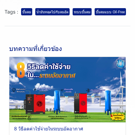
Tags :
ปั๊มลม
น้ำมันหลุดไปกับลมอัด
ระบบปั๊มลม
ปั๊มลมแบบ Oil-Free
บทความที่เกี่ยวข้อง
8 วิธีลดค่าใช้จ่ายในระบบอัดอากาศ