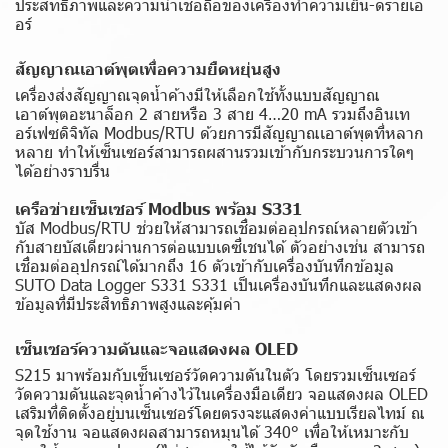
ประสิทธิภาพและความน่าเชื่อถือของเครื่องทำความเย็น-ดรายเอ
อร์
สัญญาณเอาต์พุตเพื่อความยืดหยุ่นสูง
เครื่องส่งสัญญาณจุดน้ำค้างมีให้เลือกใช้ทั้งแบบสัญญาณ
เอาต์พุตอะนาล็อก 2 สายหรือ 3 สาย 4…20 mA รวมถึงอินเท
อร์เฟซดิจิทัล Modbus/RTU ด้วยการมีสัญญาณเอาต์พุตที่หลาก
หลาย ทำให้เซ็นเซอร์สามารถผสานรวมเข้ากับกระบวนการใดๆ
ได้อย่างราบรื่น
เครือข่ายเซ็นเซอร์ Modbus พร้อม S331
บัส Modbus/RTU ช่วยให้สามารถเชื่อมต่ออุปกรณ์หลายตัวเข้า
กับสายบัสเดียวผ่านการต่อแบบเดซี่เชนได้ ตัวอย่างเช่น สามารถ
เชื่อมต่ออุปกรณ์ได้มากถึง 16 ตัวเข้ากับเครื่องบันทึกข้อมูล
SUTO Data Logger S331 S331 เป็นเครื่องบันทึกและแสดงผล
ข้อมูลที่มีประสิทธิภาพสูงและคุ้มค่า
เซ็นเซอร์ความดันและจอแสดงผล OLED
S215 มาพร้อมกับเซ็นเซอร์วัดความดันในตัว โดยรวมเซ็นเซอร์
วัดความดันและจุดน้ำค้างไว้ในเครื่องมือเดียว จอแสดงผล OLED
เสริมที่ติดตั้งอยู่บนเซ็นเซอร์โดยตรงจะแสดงค่าแบบเรียลไทม์ ณ
จุดใช้งาน จอแสดงผลสามารถหมุนได้ 340° เพื่อให้เหมาะกับ