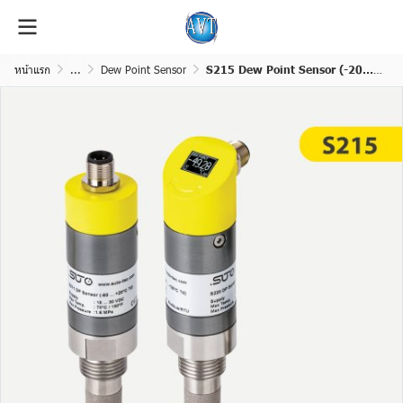
หน้าแรก
...
Dew Point Sensor
S215 Dew Point Sensor (-20… +50 °C Td)