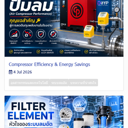
Compressor Efficiency & Energy Savings
4 Jul 2026
อุตสาหกรรมและเทคโนโลยี
ระบบลมอัด
บทความที่น่าสนใจ